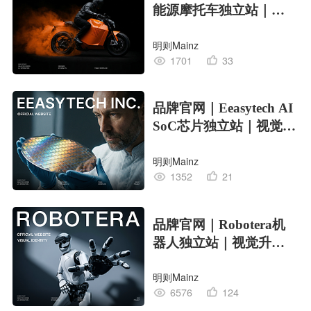
能源摩托车独立站｜视
觉升级概念
明则Mainz
1701
33
品牌官网｜Eeasytech AI
SoC芯片独立站｜视觉升
级概念
明则Mainz
1352
21
品牌官网｜Robotera机
器人独立站｜视觉升级
概念
明则Mainz
6576
124